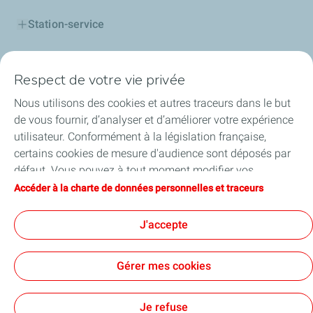
Station-service
Cartes
Respect de votre vie privée
Gaz
Nous utilisons des cookies et autres traceurs dans le but
de vous fournir, d’analyser et d’améliorer votre expérience
Lubrifiants
utilisateur. Conformément à la législation française,
certains cookies de mesure d'audience sont déposés par
Professionnels
défaut. Vous pouvez à tout moment modifier vos
paramètres de cookies en cliquant sur le bouton « Gérer
Accéder à la charte de données personnelles et traceurs
Alternance
mes cookies ». En cliquant sur le bouton « J’accepte »,
vous acceptez le dépôt de l’ensemble des cookies. Dans le
J'accepte
cas où vous cliquez sur « Je refuse », seuls les cookies
techniques nécessaires au bon fonctionnement du site
Plan du site
Charte de données personnelles et cookies
Gérer mes cookies
seront utilisés. Pour plus d’informations, vous pouvez
Conditions générales d'utilisation
consulter la page « Charte de données personnelles et
Accessibilité : Partiellement conforme
Conditions générales de vente
Cookies
traceurs ».
Je refuse