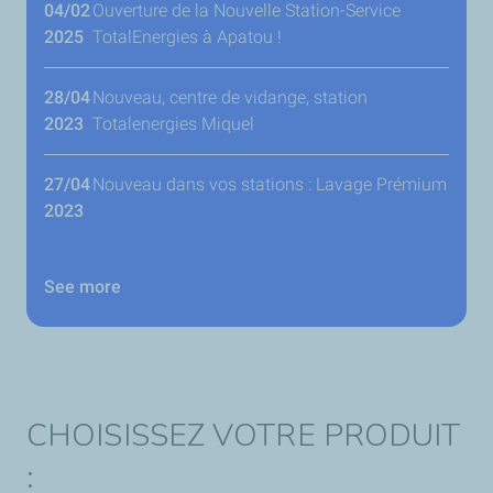
04/02
Ouverture de la Nouvelle Station-Service
2025
TotalEnergies à Apatou !
28/04
Nouveau, centre de vidange, station
2023
Totalenergies Miquel
27/04
Nouveau dans vos stations : Lavage Prémium
2023
See more
CHOISISSEZ VOTRE PRODUIT
: