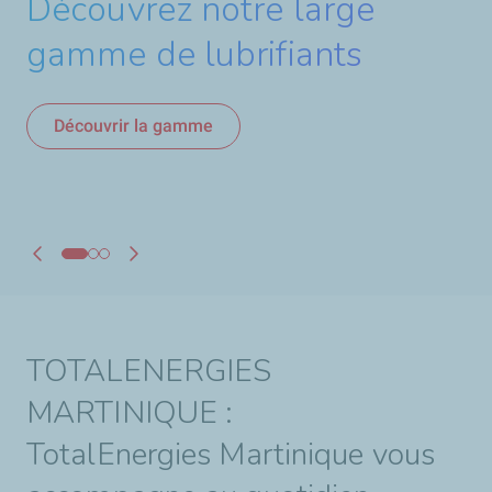
Découvrez notre large
Lampes solaire Sunshine en
Bornes électriques, faire le plein
n’a jamais été aussi simple avec
gamme de lubrifiants
vente dans vos stations-
TotalEnergies
service
Découvrir la gamme
Découvrir
Découvrir
TOTALENERGIES
MARTINIQUE :
TotalEnergies Martinique vous