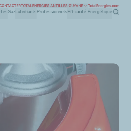
 CONTACTER
TOTALENERGIES ANTILLES-GUYANE
TotalEnergies.com
rtes
Gaz
Lubrifiants
Professionnels
Efficacité Énergétique
Recherch