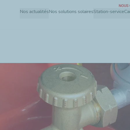
NOUS
Aller
Nos actualités
Nos solutions solaires
Station-service
Ca
au
contenu
principal