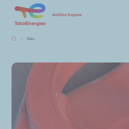
Antilles-Guyane
Fil
Gaz
d'Ariane