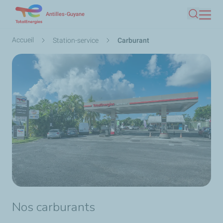
Aller
Antilles-Guyane
Recherc
au
contenu
Fil
Accueil
Station-service
Carburant
principal
d'Ariane
Nos carburants