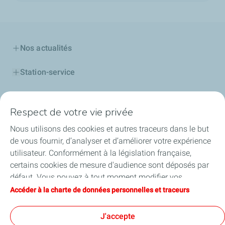
Nos actualités
Station-service
Cartes
Respect de votre vie privée
Gaz
Nous utilisons des cookies et autres traceurs dans le but
de vous fournir, d’analyser et d’améliorer votre expérience
Lubrifiants
utilisateur. Conformément à la législation française,
certains cookies de mesure d'audience sont déposés par
Professionnels
défaut. Vous pouvez à tout moment modifier vos
paramètres de cookies en cliquant sur le bouton « Gérer
Accéder à la charte de données personnelles et traceurs
Alternance
mes cookies ». En cliquant sur le bouton « J’accepte »,
vous acceptez le dépôt de l’ensemble des cookies. Dans le
J'accepte