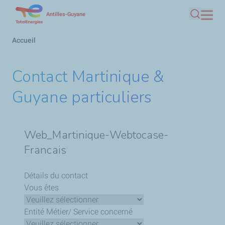
Aller
Antilles-Guyane
Recherc
au
contenu
Fil
Accueil
principal
d'Ariane
Contact Martinique &
Guyane particuliers
Web_Martinique-Webtocase-
Francais
Détails du contact
Vous êtes
Entité Métier/ Service concerné