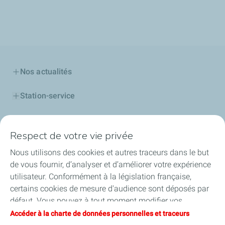
Nos actualités
Station-service
Cartes
Respect de votre vie privée
Gaz
Nous utilisons des cookies et autres traceurs dans le but
de vous fournir, d’analyser et d’améliorer votre expérience
Lubrifiants
utilisateur. Conformément à la législation française,
certains cookies de mesure d'audience sont déposés par
Professionnels
défaut. Vous pouvez à tout moment modifier vos
paramètres de cookies en cliquant sur le bouton « Gérer
Accéder à la charte de données personnelles et traceurs
Alternance
mes cookies ». En cliquant sur le bouton « J’accepte »,