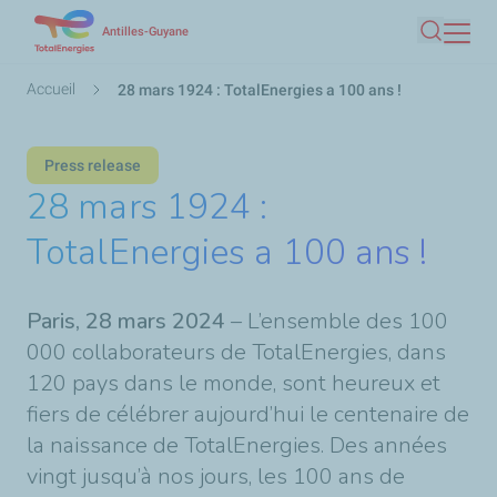
Aller
Antilles-Guyane
Recherc
au
contenu
Fil
Accueil
28 mars 1924 : TotalEnergies a 100 ans !
principal
d'Ariane
Press release
28 mars 1924 :
TotalEnergies a 100 ans !
Paris, 28 mars 2024
– L’ensemble des 100
000 collaborateurs de TotalEnergies, dans
120 pays dans le monde, sont heureux et
fiers de célébrer aujourd’hui le centenaire de
la naissance de TotalEnergies. Des années
vingt jusqu’à nos jours, les 100 ans de